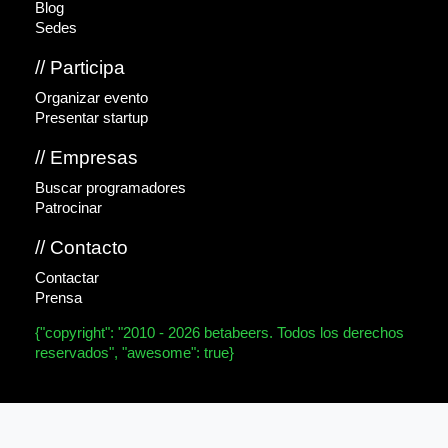
Blog
Sedes
// Participa
Organizar evento
Presentar startup
// Empresas
Buscar programadores
Patrocinar
// Contacto
Contactar
Prensa
{"copyright": "2010 - 2026 betabeers. Todos los derechos
reservados", "awesome": true}