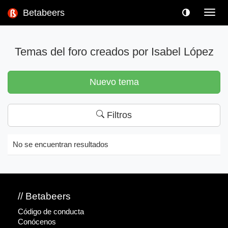
Betabeers
Toggl
navig
Temas del foro creados por Isabel López
Nuevo tema
Filtros
No se encuentran resultados
// Betabeers
Código de conducta
Conócenos