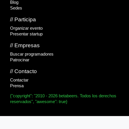
Blog
Sedes
// Participa
Organizar evento
Presentar startup
// Empresas
Buscar programadores
Patrocinar
// Contacto
Contactar
Prensa
{"copyright": "2010 - 2026 betabeers. Todos los derechos
reservados", "awesome": true}