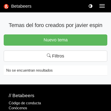
Betabeers
Toggl
navig
Temas del foro creados por javier espin
Nuevo tema
Filtros
No se encuentran resultados
// Betabeers
Código de conducta
Conócenos