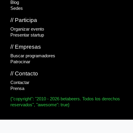
Blog
Sedes
// Participa
Organizar evento
Presentar startup
// Empresas
Buscar programadores
Patrocinar
// Contacto
Contactar
Prensa
{"copyright": "2010 - 2026 betabeers. Todos los derechos
reservados", "awesome": true}