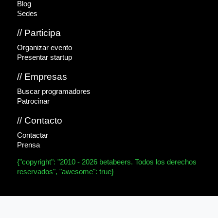
Blog
Sedes
// Participa
Organizar evento
Presentar startup
// Empresas
Buscar programadores
Patrocinar
// Contacto
Contactar
Prensa
{"copyright": "2010 - 2026 betabeers. Todos los derechos
reservados", "awesome": true}