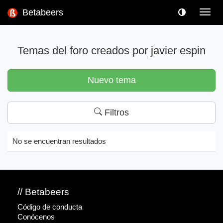
Betabeers
Toggl
navig
Temas del foro creados por javier espin
Nuevo tema
Filtros
No se encuentran resultados
// Betabeers
Código de conducta
Conócenos