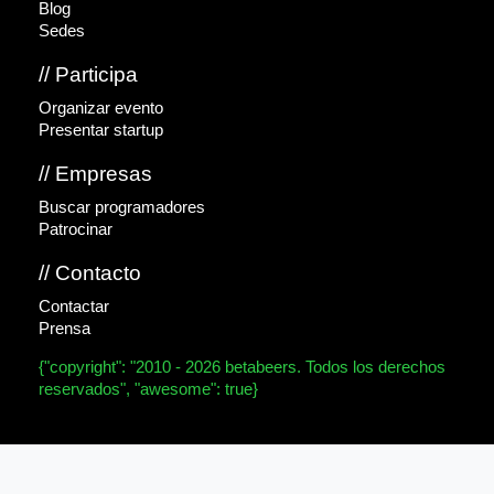
Blog
Sedes
// Participa
Organizar evento
Presentar startup
// Empresas
Buscar programadores
Patrocinar
// Contacto
Contactar
Prensa
{"copyright": "2010 - 2026 betabeers. Todos los derechos
reservados", "awesome": true}