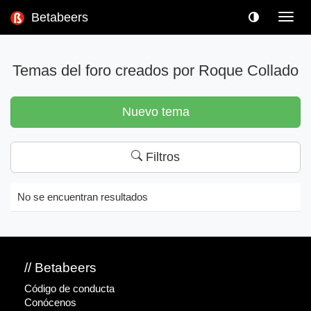
Betabeers
Toggl
navig
Temas del foro creados por Roque Collado
Nuevo tema
Filtros
No se encuentran resultados
// Betabeers
Código de conducta
Conócenos