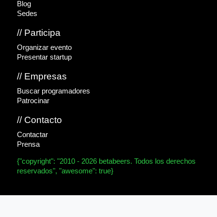
Blog
Sedes
// Participa
Organizar evento
Presentar startup
// Empresas
Buscar programadores
Patrocinar
// Contacto
Contactar
Prensa
{"copyright": "2010 - 2026 betabeers. Todos los derechos
reservados", "awesome": true}