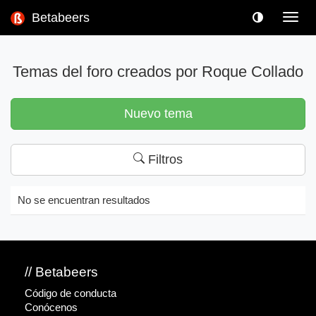
Betabeers
Toggl
navig
Temas del foro creados por Roque Collado
Nuevo tema
Filtros
No se encuentran resultados
// Betabeers
Código de conducta
Conócenos