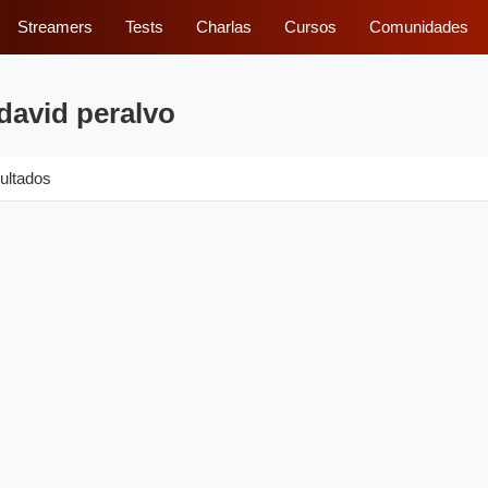
Streamers
Tests
Charlas
Cursos
Comunidades
david peralvo
ultados