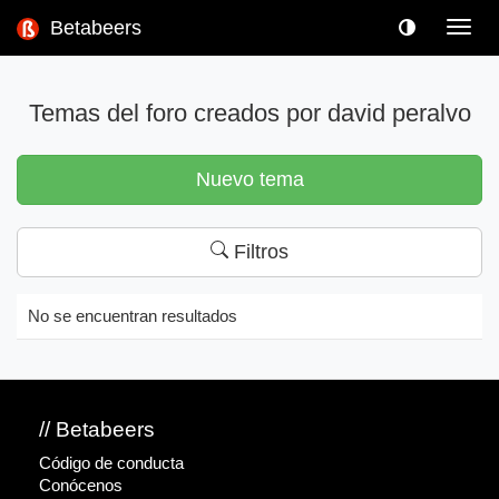
Betabeers
Toggl
navig
Temas del foro creados por david peralvo
Nuevo tema
Filtros
No se encuentran resultados
// Betabeers
Código de conducta
Conócenos