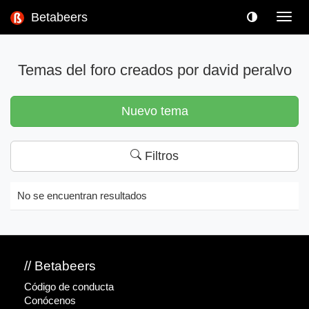
Betabeers
Toggl
navig
Temas del foro creados por david peralvo
Nuevo tema
Filtros
No se encuentran resultados
// Betabeers
Código de conducta
Conócenos