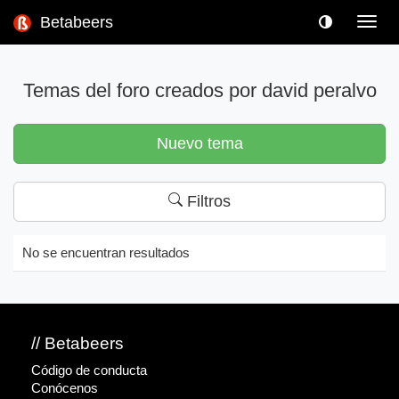
Betabeers
Toggl
navig
Temas del foro creados por david peralvo
Nuevo tema
Filtros
No se encuentran resultados
// Betabeers
Código de conducta
Conócenos