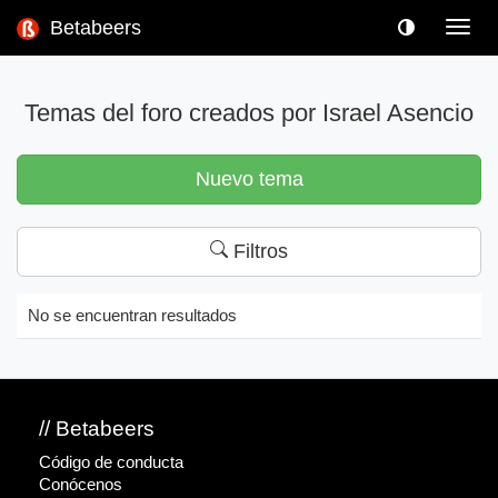
Betabeers
Toggl
navig
Temas del foro creados por Israel Asencio
Nuevo tema
Filtros
No se encuentran resultados
// Betabeers
Código de conducta
Conócenos