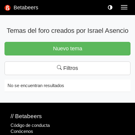
Betabeers
Toggl
navig
Temas del foro creados por Israel Asencio
Nuevo tema
Filtros
No se encuentran resultados
// Betabeers
Código de conducta
Conócenos