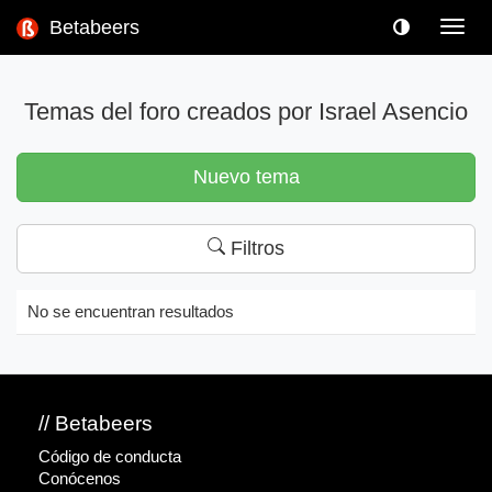
Betabeers
Toggl
navig
Temas del foro creados por Israel Asencio
Nuevo tema
Filtros
No se encuentran resultados
// Betabeers
Código de conducta
Conócenos