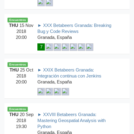
Encuentros
THU
15 Nov
► XXX Betabeers Granada: Breaking
2018
Bug y Code Reviews
20:00
Granada, España
7
Encuentros
THU
25 Oct
► XXIX Betabeers Granada:
2018
Integración continua con Jenkins
20:00
Granada, España
Encuentros
THU
20 Sep
► XXVIII Betabeers Granada:
2018
Mastering Geospatial Analysis with
19:30
Python
Granada, España