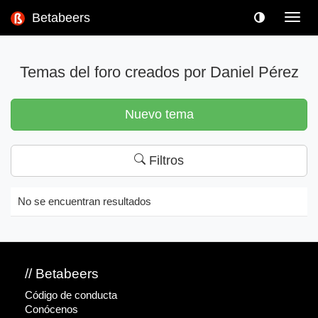
Betabeers
Toggl
navig
Temas del foro creados por Daniel Pérez
Nuevo tema
Filtros
No se encuentran resultados
// Betabeers
Código de conducta
Conócenos