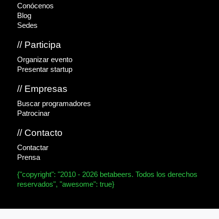
Conócenos
Blog
Sedes
// Participa
Organizar evento
Presentar startup
// Empresas
Buscar programadores
Patrocinar
// Contacto
Contactar
Prensa
{"copyright": "2010 - 2026 betabeers. Todos los derechos
reservados", "awesome": true}