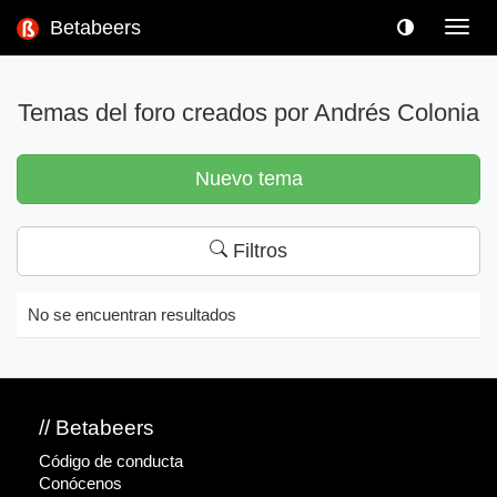
Betabeers
Toggl
navig
Temas del foro creados por Andrés Colonia
Nuevo tema
Filtros
No se encuentran resultados
// Betabeers
Código de conducta
Conócenos