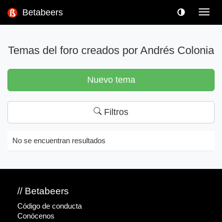
Betabeers
Toggl
navig
Temas del foro creados por Andrés Colonia
Nuevo tema
Filtros
No se encuentran resultados
// Betabeers
Código de conducta
Conócenos