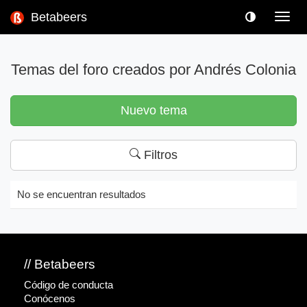
Betabeers
Toggl
navig
Temas del foro creados por Andrés Colonia
Nuevo tema
Filtros
No se encuentran resultados
// Betabeers
Código de conducta
Conócenos