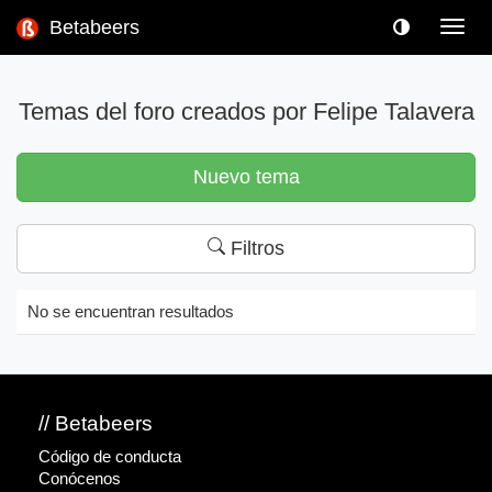
Betabeers
Toggl
navig
Temas del foro creados por Felipe Talavera
Nuevo tema
Filtros
No se encuentran resultados
// Betabeers
Código de conducta
Conócenos