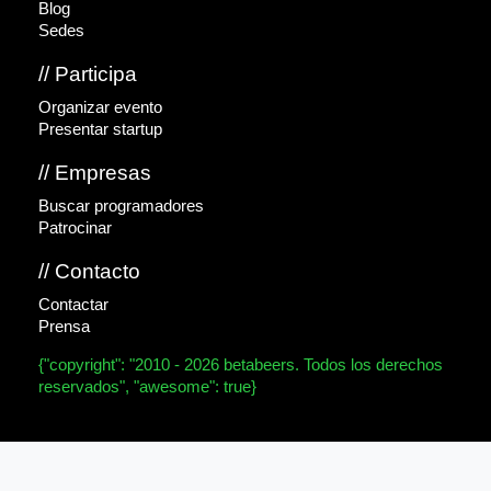
Blog
Sedes
// Participa
Organizar evento
Presentar startup
// Empresas
Buscar programadores
Patrocinar
// Contacto
Contactar
Prensa
{"copyright": "2010 - 2026 betabeers. Todos los derechos
reservados", "awesome": true}