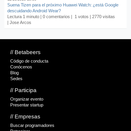
Suena Tizen para el próximo Huawei Watch: ¿está Google
descuidando Android Wear?
Lectura 1 minuto |
0 comentarios
| 1 votos | 2770 visitas
| Jose Arcos
// Betabeers
Código de conducta
Conócenos
Blog
Sedes
// Participa
Organizar evento
Presentar startup
// Empresas
Buscar programadores