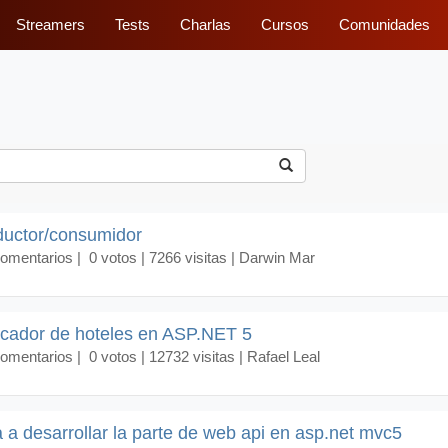
Streamers
Tests
Charlas
Cursos
Comunidades
ductor/consumidor
comentarios
| 0 votos | 7266 visitas | Darwin Mar
scador de hoteles en ASP.NET 5
comentarios
| 0 votos | 12732 visitas | Rafael Leal
a desarrollar la parte de web api en asp.net mvc5