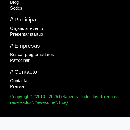
Blog
Sedes
// Participa
Organizar evento
Presentar startup
// Empresas
Buscar programadores
Patrocinar
// Contacto
Contactar
Prensa
{"copyright": "2010 - 2026 betabeers. Todos los derechos
reservados", "awesome": true}