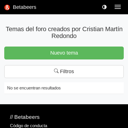
Betabeers
Toggl
navig
Temas del foro creados por Cristian Martín
Redondo
Nuevo tema
Filtros
No se encuentran resultados
// Betabeers
Código de conducta