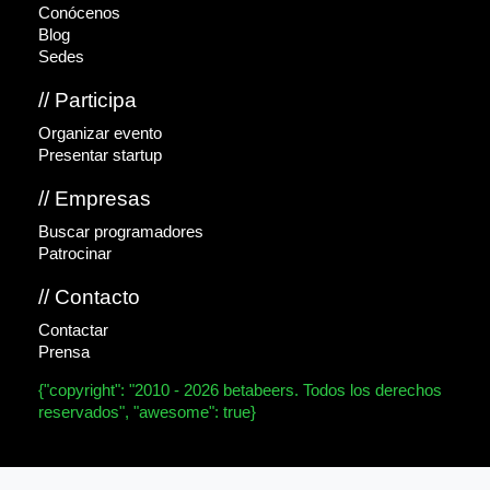
Conócenos
Blog
Sedes
// Participa
Organizar evento
Presentar startup
// Empresas
Buscar programadores
Patrocinar
// Contacto
Contactar
Prensa
{"copyright": "2010 - 2026 betabeers. Todos los derechos
reservados", "awesome": true}