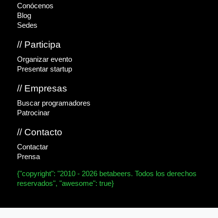
Conócenos
Blog
Sedes
// Participa
Organizar evento
Presentar startup
// Empresas
Buscar programadores
Patrocinar
// Contacto
Contactar
Prensa
{"copyright": "2010 - 2026 betabeers. Todos los derechos
reservados", "awesome": true}