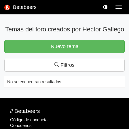
Betabeers
Toggl
navig
Temas del foro creados por Hector Gallego
Nuevo tema
Filtros
No se encuentran resultados
// Betabeers
Código de conducta
Conócenos