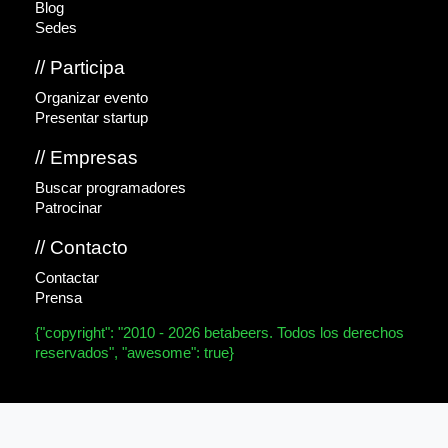
Blog
Sedes
// Participa
Organizar evento
Presentar startup
// Empresas
Buscar programadores
Patrocinar
// Contacto
Contactar
Prensa
{"copyright": "2010 - 2026 betabeers. Todos los derechos
reservados", "awesome": true}