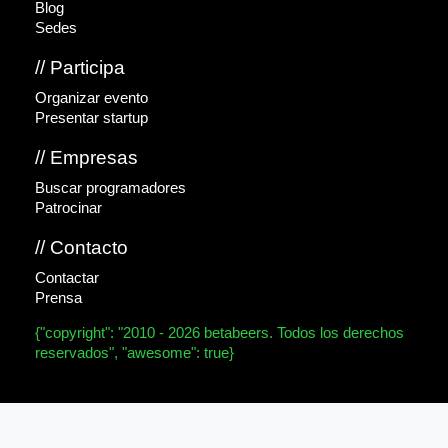
Blog
Sedes
// Participa
Organizar evento
Presentar startup
// Empresas
Buscar programadores
Patrocinar
// Contacto
Contactar
Prensa
{"copyright": "2010 - 2026 betabeers. Todos los derechos
reservados", "awesome": true}