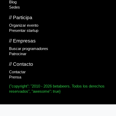
Blog
Sedes
// Participa
Organizar evento
Presentar startup
// Empresas
Buscar programadores
Patrocinar
// Contacto
Contactar
Prensa
{"copyright": "2010 - 2026 betabeers. Todos los derechos
reservados", "awesome": true}