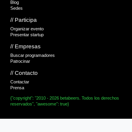
Blog
Sedes
// Participa
Organizar evento
Presentar startup
// Empresas
Buscar programadores
Patrocinar
// Contacto
Contactar
Prensa
{"copyright": "2010 - 2026 betabeers. Todos los derechos
reservados", "awesome": true}