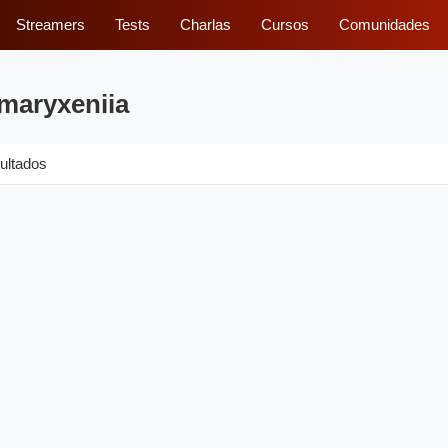
Streamers
Tests
Charlas
Cursos
Comunidades
 maryxeniia
ultados