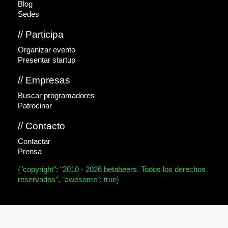
Blog
Sedes
// Participa
Organizar evento
Presentar startup
// Empresas
Buscar programadores
Patrocinar
// Contacto
Contactar
Prensa
{"copyright": "2010 - 2026 betabeers. Todos los derechos
reservados", "awesome": true}