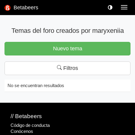
Betabeers
Toggl
navig
Temas del foro creados por maryxeniia
Nuevo tema
Filtros
No se encuentran resultados
// Betabeers
Código de conducta
Conócenos