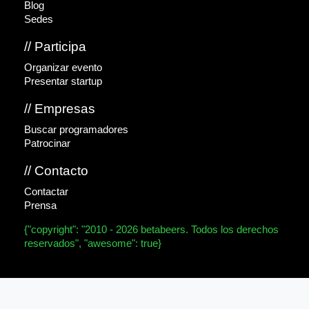
Blog
Sedes
// Participa
Organizar evento
Presentar startup
// Empresas
Buscar programadores
Patrocinar
// Contacto
Contactar
Prensa
{"copyright": "2010 - 2026 betabeers. Todos los derechos
reservados", "awesome": true}