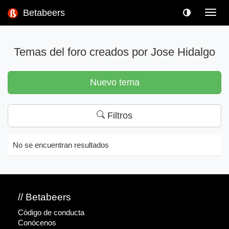
Betabeers
Toggl
navig
Temas del foro creados por Jose Hidalgo
Nuevo tema
Filtros
No se encuentran resultados
// Betabeers
Código de conducta
Conócenos