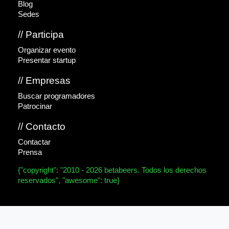
Blog
Sedes
// Participa
Organizar evento
Presentar startup
// Empresas
Buscar programadores
Patrocinar
// Contacto
Contactar
Prensa
{"copyright": "2010 - 2026 betabeers. Todos los derechos
reservados", "awesome": true}