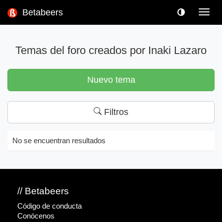
Betabeers
Toggl
navig
Temas del foro creados por Inaki Lazaro
Nuevo tema
Filtros
No se encuentran resultados
// Betabeers
Código de conducta
Conócenos