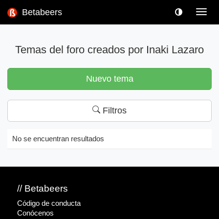
Betabeers
Toggl
navig
Temas del foro creados por Inaki Lazaro
Nuevo tema
Filtros
No se encuentran resultados
// Betabeers
Código de conducta
Conócenos