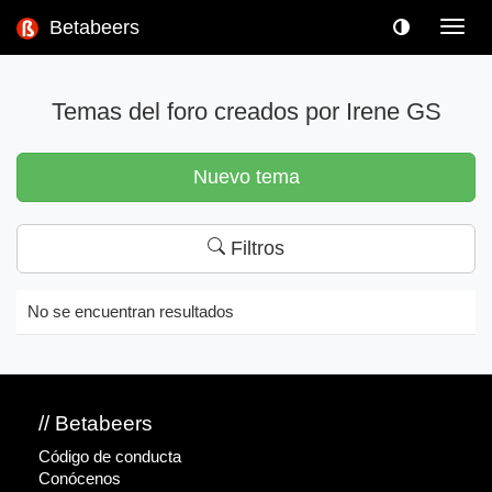
Betabeers
Toggl
navig
Temas del foro creados por Irene GS
Nuevo tema
Filtros
No se encuentran resultados
// Betabeers
Código de conducta
Conócenos