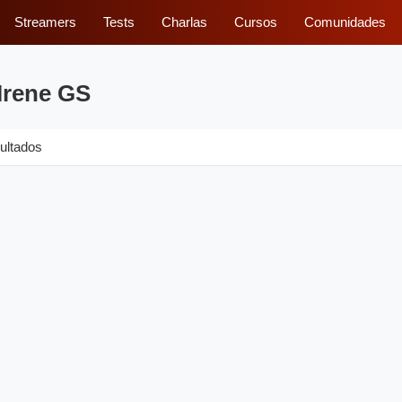
Streamers
Tests
Charlas
Cursos
Comunidades
Irene GS
ultados