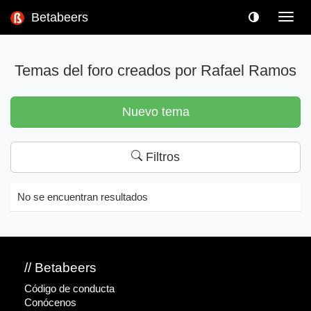
Betabeers
Toggl
navig
Temas del foro creados por Rafael Ramos
Nuevo tema
Filtros
No se encuentran resultados
// Betabeers
Código de conducta
Conócenos