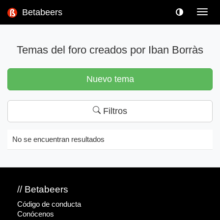
Betabeers
Toggl
navig
Temas del foro creados por Iban Borràs
Nuevo tema
Filtros
No se encuentran resultados
// Betabeers
Código de conducta
Conócenos