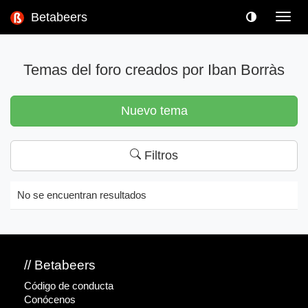
Betabeers
Toggl
navig
Temas del foro creados por Iban Borràs
Nuevo tema
Filtros
No se encuentran resultados
// Betabeers
Código de conducta
Conócenos