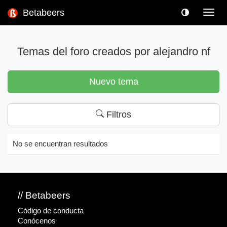
Betabeers
Toggl
navig
Temas del foro creados por alejandro nf
Nuevo tema
Filtros
No se encuentran resultados
// Betabeers
Código de conducta
Conócenos