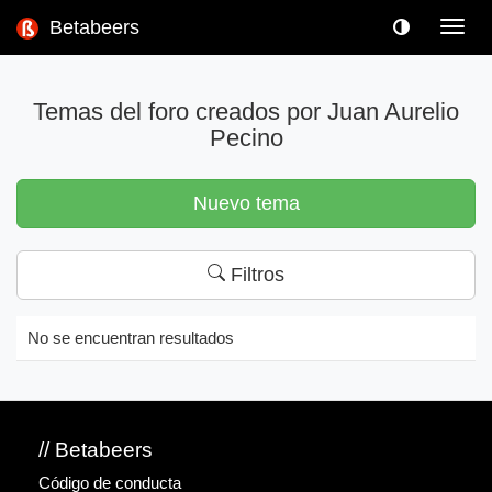
Betabeers
Toggl
navig
Temas del foro creados por Juan Aurelio
Pecino
Nuevo tema
Filtros
No se encuentran resultados
// Betabeers
Código de conducta