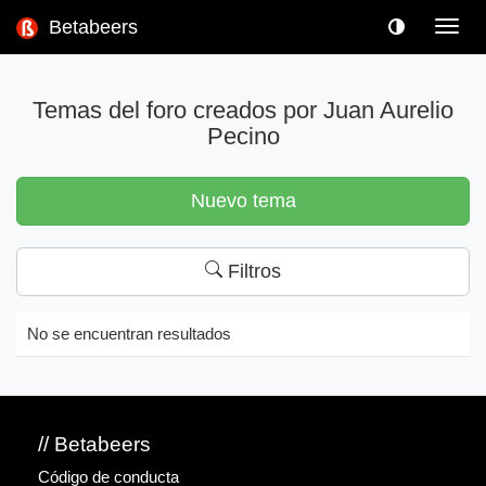
Betabeers
Toggl
navig
Temas del foro creados por Juan Aurelio
Pecino
Nuevo tema
Filtros
No se encuentran resultados
// Betabeers
Código de conducta