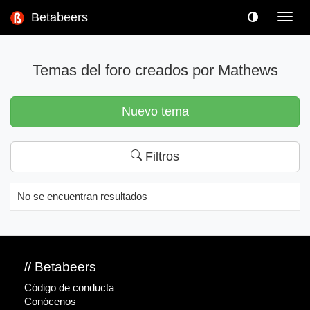
Betabeers
Toggl
navig
Temas del foro creados por Mathews
Nuevo tema
Filtros
No se encuentran resultados
// Betabeers
Código de conducta
Conócenos