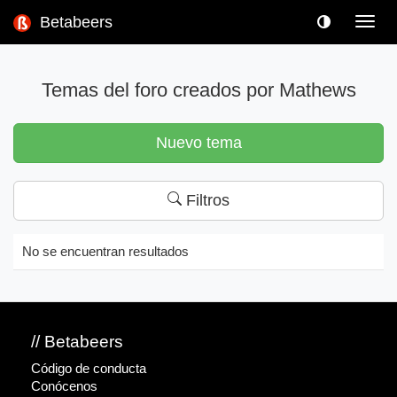
Betabeers
Toggl
navig
Temas del foro creados por Mathews
Nuevo tema
Filtros
No se encuentran resultados
// Betabeers
Código de conducta
Conócenos