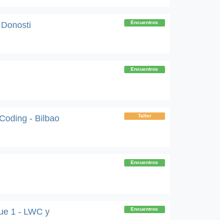
Encuentros
 Donosti
Encuentros
Taller
oding - Bilbao
Encuentros
Encuentros
que 1 - LWC y